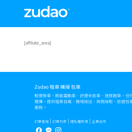
[affiliate_area]
Zudao 租車 機接 包車
輕便房車、節能電動車、舒適休旅車、速度跑車，任
選擇，提供租車自駕、機場接送、商務接駁、旅遊包
服務。
訂單查詢
訂單列表
隱私權政策
企業合作