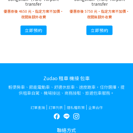
transfer
transfer
優惠劵後 4650 元・指定方案不加價・
優惠劵後 5750 元・指定方案不加價・
夜間無額外收費
夜間無額外收費
立即預約
立即預約
Zudao 租車 機接 包車
輕便房車、節能電動車、舒適休旅車、速度跑車，任你選擇，提
供租車自駕、機場接送、商務接駁、旅遊包車服務。
訂單查詢
訂單列表
隱私權政策
企業合作
聯絡方式