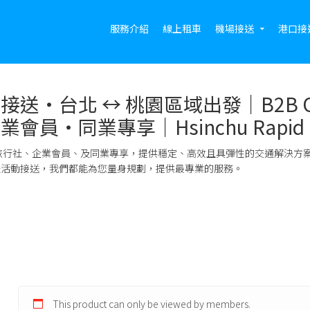
服務介紹
線上租車
機場接送
港口接
接送・台北 ↔︎ 桃園區域出發｜B2B ON
會員・同業專享｜Hsinchu Rapid Co
 旅行社、企業會員、及同業專享，提供穩定、高效且具彈性的交通解決方
體活動接送，我們都能為您量身規劃，提供最專業的服務。
This product can only be viewed by members.