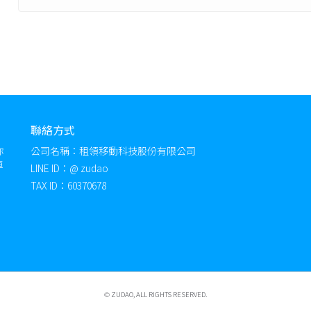
聯絡方式
你
公司名稱：租領移動科技股份有限公司
車
LINE ID：@ zudao
TAX ID：60370678
© ZUDAO​, ALL RIGHTS RESERVED.