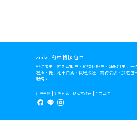
Zudao 租車 機接 包車
輕便房車、節能電動車、舒適休旅車、速度跑車，任
選擇，提供租車自駕、機場接送、商務接駁、旅遊包
服務。
訂單查詢
訂單列表
隱私權政策
企業合作