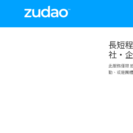
長短程
社・企業
此服務僅限
勤、或是團