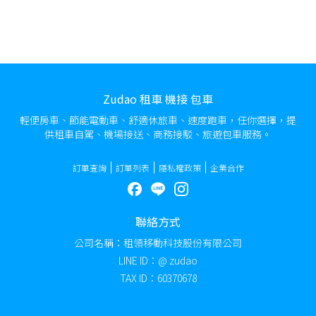
Zudao 租車 機接 包車
輕便房車、節能電動車、舒適休旅車、速度跑車，任你選擇，提
供租車自駕、機場接送、商務接駁、旅遊包車服務。
訂單查詢
訂單列表
隱私權政策
企業合作
聯絡方式
公司名稱：租領移動科技股份有限公司
LINE ID：@ zudao
TAX ID：60370678