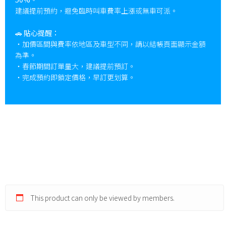
建議提前預約，避免臨時叫車費率上漲或無車可派。
🚗
貼心提醒：
・加價區間與費率依地區及車型不同，請以結帳頁面顯示金額
為準。
・春節期間訂單量大，建議提前預訂。
・完成預約即鎖定價格，早訂更划算。
This product can only be viewed by members.