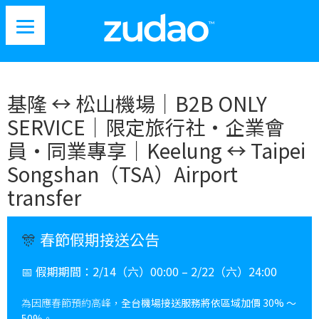
基隆 ↔︎ 松山機場｜B2B ONLY
SERVICE｜限定旅行社・企業會
員・同業專享｜Keelung ↔︎ Taipei
Songshan（TSA）Airport
transfer
🎊
春節假期接送公告
📅
假期期間：
2/14（六）00:00 – 2/22（六）24:00
為因應春節預約高峰，
全台機場接送服務將依區域加價 30% ～
50%
。