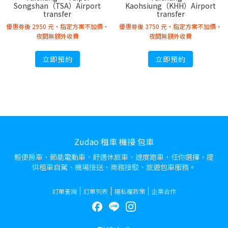
Songshan（TSA）Airport
Kaohsiung（KHH）Airport
transfer
transfer
優惠劵後 2950 元・指定方案不加價・
優惠劵後 3750 元・指定方案不加價・
夜間無額外收費
夜間無額外收費
立即預約
立即預約
Zudao 租車 機接 包車
輕便房車、節能電動車、舒適休旅車、速度跑車，任你選擇，提
供租車自駕、機場接送、商務接駁、旅遊包車服務。
訂單查詢
訂單列表
隱私權政策
企業合作