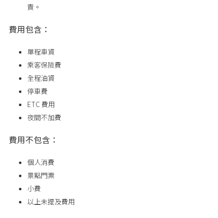
責。
費用包含：
單程車資
乘客保險費
全程油資
停車費
ETC 費用
夜間不加費
費用不包含：
個人消費
景點門票
小費
以上未提及費用