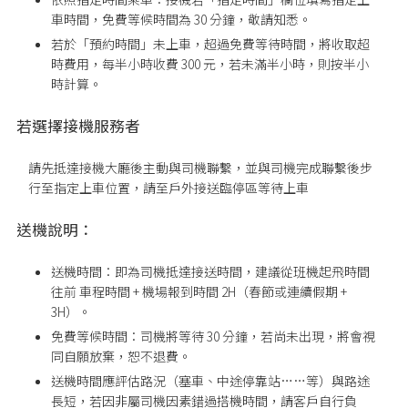
車時間，免費等候時間為 30 分鐘，敬請知悉。
若於「預約時間」未上車，超過免費等待時間，將收取超
時費用，每半小時收費 300 元，若未滿半小時，則按半小
時計算。
若選擇接機服務者
請先抵達接機大廳後主動與司機聯繫，並與司機完成聯繫後步
行至指定上車位置
，請至戶外接送臨停區等待上車
送機說明：
送機時間：即為司機抵達接送時間，建議從班機起飛時間
往前 車程時間 + 機場報到時間 2H（春節或連續假期 +
3H）。
免費等候時間：司機將等待 30 分鐘，若尚未出現，將會視
同自願放棄，恕不退費。
送機時間應評估路況（塞車、中途停靠站……等）與路途
長短，若因非屬司機因素錯過搭機時間，請客戶自行負