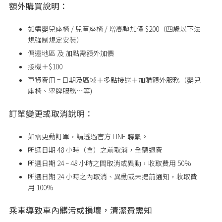
額外購買說明：
如需嬰兒座椅 / 兒童座椅 / 增高墊加價 $200（四歲以下法
規強制規定安裝）
偏遠地區 及 加點需額外加價
接機＋$100
車資費用 = 日期及區域＋多點接送＋加購額外服務（嬰兒
座椅、舉牌服務…等)
訂單變更或取消說明：
如需更動訂單，請透過官方 LINE 聯繫。
所選日期 48 小時（含）之前取消，全額退費
所選日期 24 ~ 48 小時之間取消或異動，收取費用 50%
所選日期
24
小時之內取消、異動或未提前通知，收取費
用
100%
乘車導致車內髒污或損壞，清潔費需知