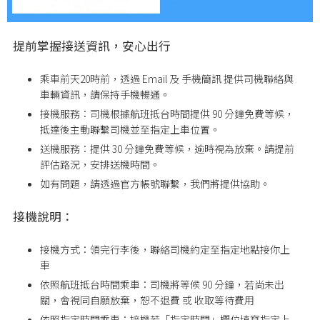
提前掌握接送資訊，安心出行
乘車前天20時前，透過 Email 及 手機簡訊 提供司機聯絡與
車輛資訊，請保持手機暢通。
接機服務：司機根據航班抵台時間提供 90 分鐘免費等候，
抵達後主動聯繫司機並至指定上車位置。
送機服務：提供 30 分鐘免費等候，逾時視為放棄。請提前
評估路況，安排送機時間。
如有問題，請透過官方帳號聯繫，我們將提供協助。
接機說明：
接機方式：領完行李後，聯絡司機約定至指定地點接你上
車
依照航班抵台時間乘車：司機將等候 90 分鐘，若尚未出
關，會視同自願放棄，恕不退費 或 收取等待費用
依照指定時間乘車：接機若「指定時間」欄位填寫指定上