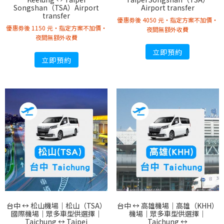
Songshan（TSA）Airport
Airport transfer
transfer
優惠劵後 4050 元・指定方案不加價・
優惠劵後 1150 元・指定方案不加價・
夜間無額外收費
夜間無額外收費
立即預約
立即預約
台中 ↔︎ 松山機場｜松山（TSA）
台中 ↔︎ 高雄機場｜高雄（KHH）
國際機場｜眾多車型供選擇｜
機場｜眾多車型供選擇｜
Taichung ↔︎ Taipei
Taichung ↔︎