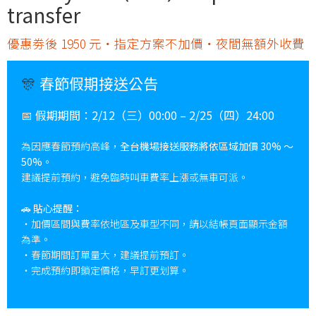
transfer
優惠劵後 1950 元・指定方案不加價・夜間無額外收費
🎊
春節假期接送公告
📅
假期期間：
2/12（三）00:00 – 2/25（四）24:00
為因應春節預約高峰，
全台機場接送服務將依區域加價 30% ～
50%
。
建議提前預約，避免臨時叫車費率上漲或無車可派。
🚗
貼心提醒：
・加價區間與費率依地區及車型不同，請以結帳頁面顯示金額
為準。
・春節期間訂單量大，建議提前預訂。
・完成預約即鎖定價格，早訂更划算。