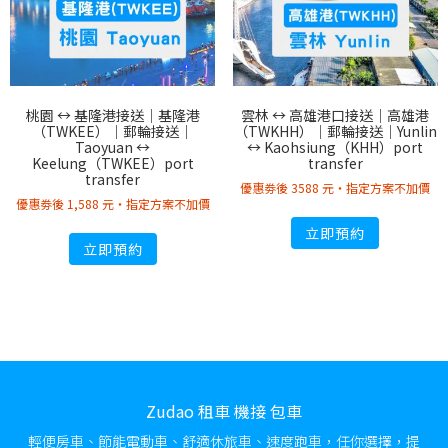
桃園 ↔︎ 基隆港接送｜基隆港
雲林 ↔︎ 高雄港口接送｜高雄港
（TWKEE）｜郵輪接送｜
（TWKHH）｜郵輪接送｜Yunlin
Taoyuan ↔︎
↔︎ Kaohsiung（KHH）port
Keelung（TWKEE）port
transfer
transfer
優惠劵後 3588 元・指定方案不加價
優惠劵後 1,588 元・指定方案不加價
立即預約
立即預約
Zudao 租車 機接 包車
輕便房車、節能電動車、舒適休旅車、速度跑車，任你選擇，提