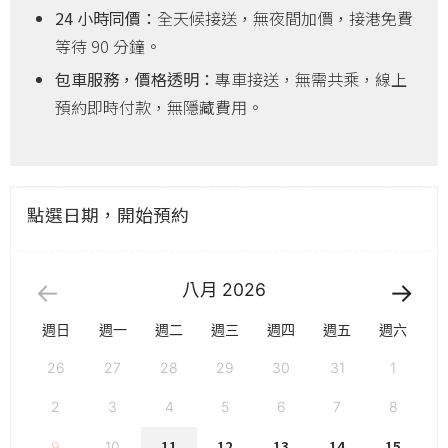
24 小時同價：
全天候接送，無夜間加價，接港免費
等待 90 分鐘。
包車服務，價格透明：
專車接送，無需共乘，線上
預約即時付款，無隱藏費用。
點選日期，開始預約
八月
2026
週日
週一
週二
週三
週四
週五
週六
26
27
28
29
30
31
1
2
3
4
5
6
7
8
11
12
13
14
15
9
10