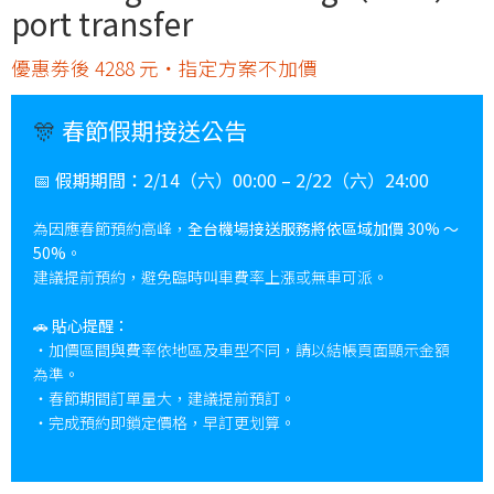
port transfer
優惠劵後 4288 元・指定方案不加價
🎊
春節假期接送公告
📅
假期期間：
2/14（六）00:00 – 2/22（六）24:00
為因應春節預約高峰，
全台機場接送服務將依區域加價 30% ～
50%
。
建議提前預約，避免臨時叫車費率上漲或無車可派。
🚗
貼心提醒：
・加價區間與費率依地區及車型不同，請以結帳頁面顯示金額
為準。
・春節期間訂單量大，建議提前預訂。
・完成預約即鎖定價格，早訂更划算。