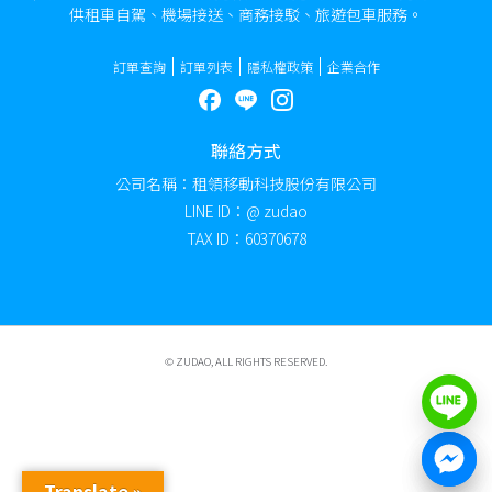
供租車自駕、機場接送、商務接駁、旅遊包車服務。
訂單查詢
訂單列表
隱私權政策
企業合作
聯絡方式
公司名稱：租領移動科技股份有限公司
LINE ID：@ zudao
TAX ID：60370678
© ZUDAO​, ALL RIGHTS RESERVED.
Translate »