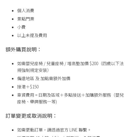
個人消費
景點門票
小費
以上未提及費用
額外購買說明：
如需嬰兒座椅 / 兒童座椅 / 增高墊加價 $200（四歲以下法
規強制規定安裝）
偏遠地區 及 加點需額外加價
接港＋$150
車資費用 = 日期及區域＋多點接送＋加購額外服務（嬰兒
座椅、舉牌服務…等)
訂單變更或取消說明：
如需更動訂單，請透過官方 LINE 聯繫。