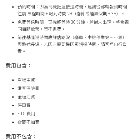
預約時間：即為司機抵達接送時間，建議從郵輪報到時間
往前 車程時間 + 報到時間 2H（春節或連續假期 + 3H）。
免費等候時間：司機將等待 30 分鐘，若尚未出現，將會視
同自願放棄，恕不退費。
前往基隆港時間應評估路況（塞車、中途停靠站……等）
與路途長短，若因非屬司機因素錯過時間，請客戶自行負
責。
費用包含：
單程車資
乘客保險費
全程油資
停車費
ETC 費用
夜間不加費
費用不包含：