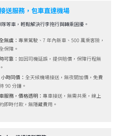
接送服務，包車直達機場
排隊等車，輕鬆解決行李拖行與轉乘困擾。
全無虞：
專業駕駛、7 年內新車、500 萬乘客險，
全保障。
時可靠：
如因司機延誤，提供賠償，保障行程無
。
4 小時同價：
全天候機場接送，無夜間加價，免費
待 90 分鐘。
車服務，價格透明：
專車接送，無需共乘，線上
約即時付款，無隱藏費用。