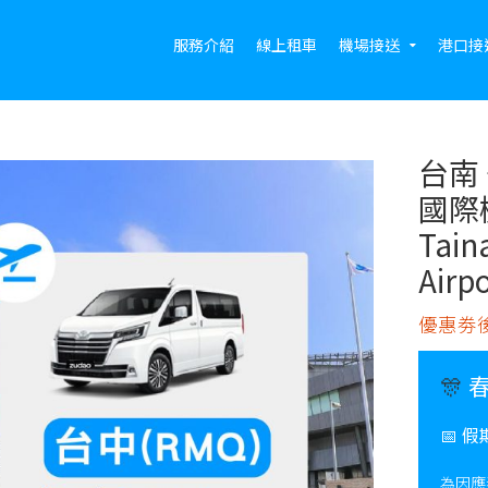
服務介紹
線上租車
機場接送
港口接
台南
國際
Tain
Airpo
優惠劵後
🎊
📅
假
為因應