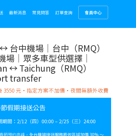
送
最新消息
常見問答
訂單查詢
會員中心
 ↔︎ 台中機場｜台中（RMQ）
機場｜眾多車型供選擇｜
an ↔︎ Taichung（RMQ）
rt transfer
 3550 元・指定方案不加價・夜間無額外收費
春節假期接送公告
期期間：
2/12（四）00:00 – 2/25（三）24:00
春節預約高峰，
全台機場接送服務將依區域加價 30% ～