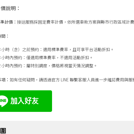
計價說明：
標準計價：
接送服務採固定費率計價，依所選車款方案與縣市行政區域計
時間：
48 小時（含）之前預約：適用標準費率，且可享平台活動折扣。
48 小時內預約：僅適用標準費率，不適用活動折扣。
12 小時內預約：屬特別調度，價格將視當天情況調整。
事項：
如有任何疑問，請透過官方 LINE 聯繫客服人員進一步確認費用與
範圍