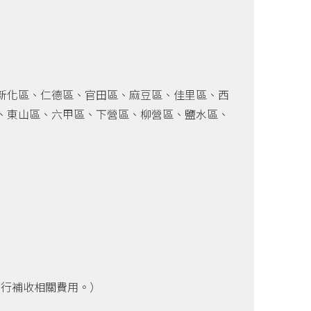
新化區、仁德區、官田區、麻豆區、佳里區、西
、東山區、六甲區、下營區、柳營區、鹽水區、
另行補收相關費用。）