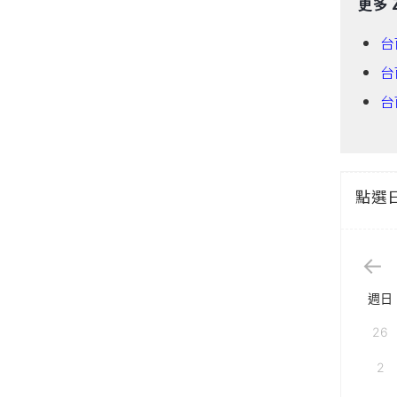
更多 
台
台
台
點選
週日
26
2