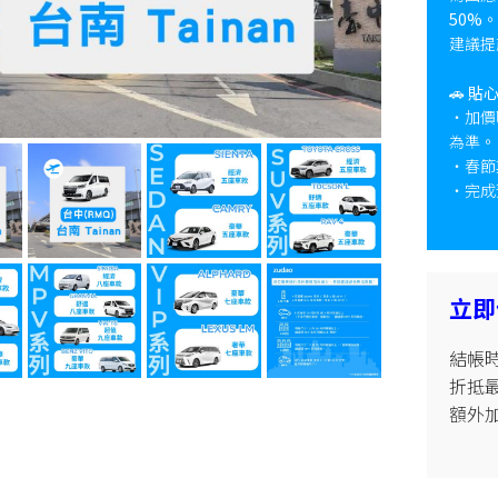
50%
。
建議提
🚗
貼
・加價
為準。
・春節
・完成
立即
結帳時
折抵最高
額外加