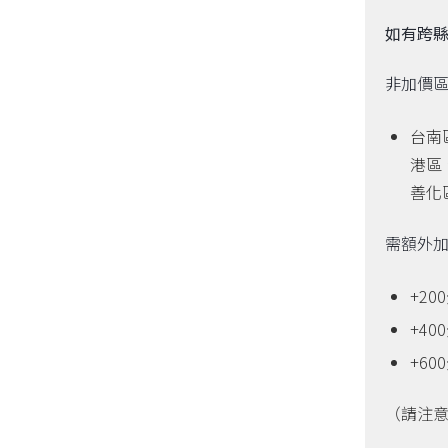
如有跨
非加價
台南
港區
善化
需額外
+2
+4
+6
（請注