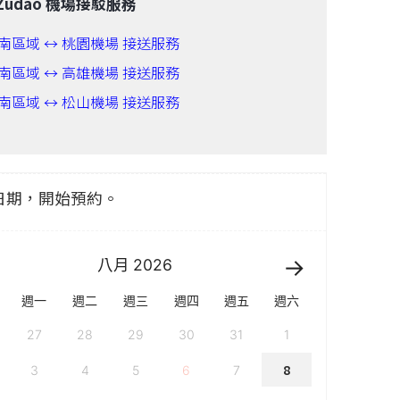
Zudao 機場接駁服務
南區域 ↔ 桃園機場 接送服務
南
區域 ↔ 高雄機場 接送服務
南
區域 ↔ 松山機場 接送服務
日期，開始預約。
八月
2026
週一
週二
週三
週四
週五
週六
27
28
29
30
31
1
8
3
4
5
6
7