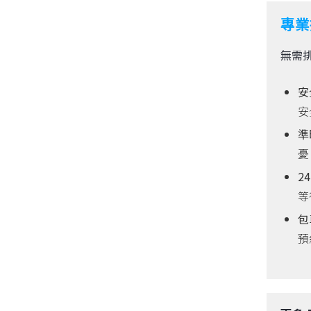
專業
無需
安
安
準
憂
2
等
包
預