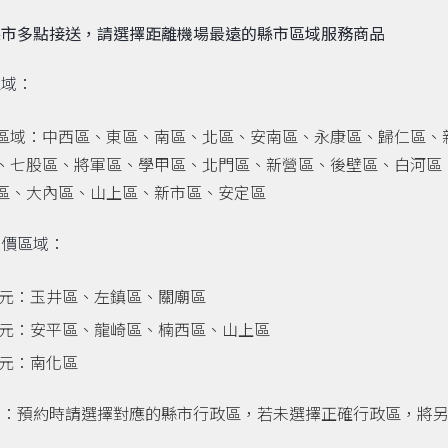
縣市多點接送，請選擇距離機場最遠的縣市區域服務商品
區域：
區域：中西區、東區、南區、北區、安南區、永康區、歸仁區、
、七股區、將軍區、學甲區、北門區、新營區、後壁區、白河區
區、大內區、山上區、新市區、安定區
加價區域：
00元：玉井區、左鎮區、關廟區
00元：安平區、龍崎區、楠西區、山上區
00元：南化區
意：預約時請選擇對應的縣市行政區，若未選擇正確行政區，將