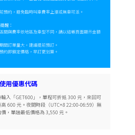
前預約，避免臨時叫車費率上漲或無車可派。
心提醒：
區間與費率依地區及車型不同，請以結帳頁面顯示金額
期間訂單量大，建議提前預訂。
預約即鎖定價格，早訂更划算。
使用優惠代碼
輸入「GET600」，單程可折抵 300 元，來回可
 600 元。夜間時段（UTC+8 22:00-06:59）無
價，單趟最低價格為 3,550 元。