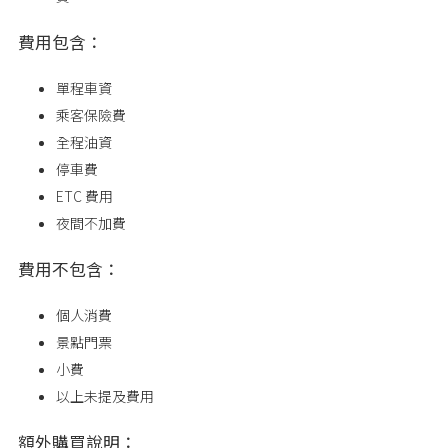
費用包含：
單程車資
乘客保險費
全程油資
停車費
ETC 費用
夜間不加費
費用不包含：
個人消費
景點門票
小費
以上未提及費用
額外購買說明：