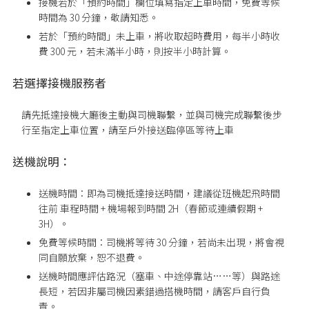
接機若於「預約時間」欄位填寫指定上車時間，免費等候
時間為 30 分鐘，敬請知悉。
若於「預約時間」未上車，將收取超時費用，每半小時收
費 300 元，若未滿半小時，則按半小時計算。
若選擇接機服務者
請先抵達接機大廳後主動與司機聯繫，並與司機完成聯繫後步
行至指定上車位置
，請至戶外接送臨停區等待上車
送機說明：
送機時間：即為司機抵達接送時間，建議從班機起飛時間
往前 車程時間 + 機場報到時間 2H（春節或連續假期 +
3H）。
免費等候時間：司機將等待 30 分鐘，若尚未出現，將會視
同自願放棄，恕不退費。
送機時間應評估路況（塞車、中途停靠站……等）與路途
長短，若因非屬司機因素錯過搭機時間，請客戶自行負
責。