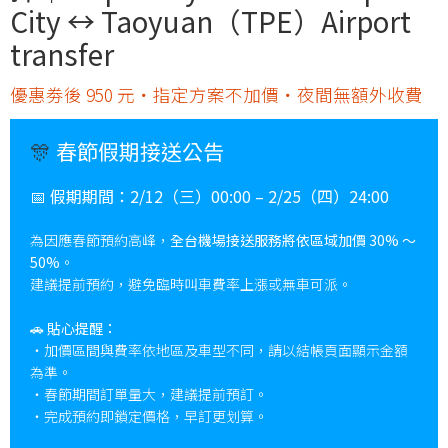
City ↔︎ Taoyuan（TPE）Airport
transfer
優惠劵後 950 元・指定方案不加價・夜間無額外收費
🎊
春節假期接送公告
📅
假期期間：
2/12（三）00:00 – 2/25（四）24:00
為因應春節預約高峰，
全台機場接送服務將依區域加價 30% ～
50%
。
建議提前預約，避免臨時叫車費率上漲或無車可派。
🚗
貼心提醒：
・加價區間與費率依地區及車型不同，請以結帳頁面顯示金額
為準。
・春節期間訂單量大，建議提前預訂。
・完成預約即鎖定價格，早訂更划算。