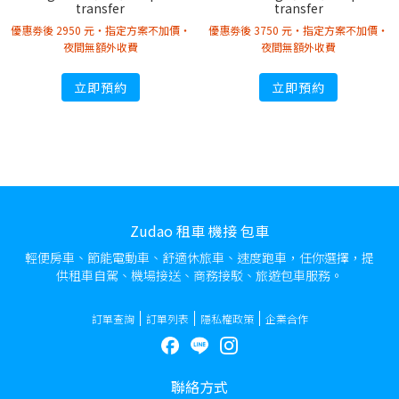
transfer
transfer
優惠劵後 2950 元・指定方案不加價・
優惠劵後 3750 元・指定方案不加價・
夜間無額外收費
夜間無額外收費
立即預約
立即預約
Zudao 租車 機接 包車
輕便房車、節能電動車、舒適休旅車、速度跑車，任你選擇，提
供租車自駕、機場接送、商務接駁、旅遊包車服務。
訂單查詢
訂單列表
隱私權政策
企業合作
聯絡方式