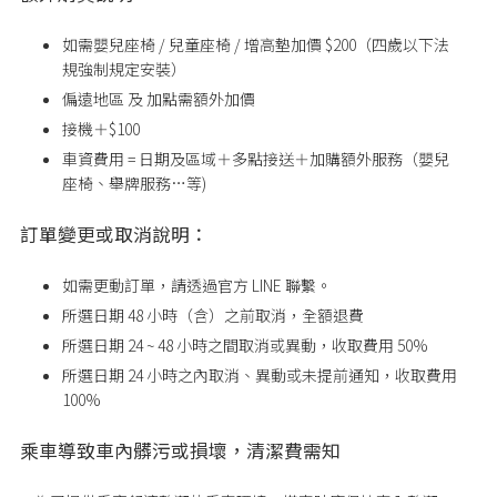
如需嬰兒座椅 / 兒童座椅 / 增高墊加價 $200（四歲以下法
規強制規定安裝）
偏遠地區 及 加點需額外加價
接機＋$100
車資費用 = 日期及區域＋多點接送＋加購額外服務（嬰兒
座椅、舉牌服務…等)
訂單變更或取消說明：
如需更動訂單，請透過官方 LINE 聯繫。
所選日期 48 小時（含）之前取消，全額退費
所選日期 24 ~ 48 小時之間取消或異動，收取費用 50%
所選日期
24
小時之內取消、異動或未提前通知，收取費用
100%
乘車導致車內髒污或損壞，清潔費需知