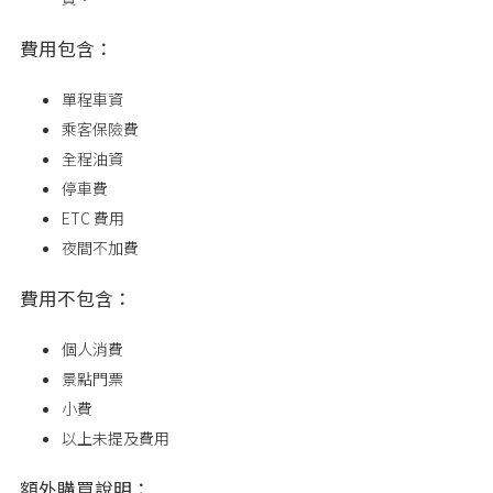
費用包含：
單程車資
乘客保險費
全程油資
停車費
ETC 費用
夜間不加費
費用不包含：
個人消費
景點門票
小費
以上未提及費用
額外購買說明：