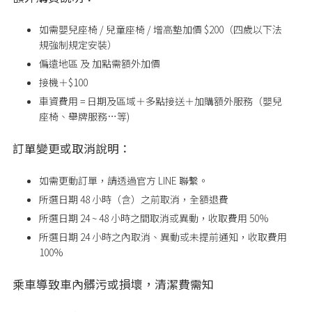
如需嬰兒座椅 / 兒童座椅 / 增高墊加價 $200（四歲以下法
規強制規定安裝）
偏遠地區 及 加點需額外加價
接機＋$100
車資費用 = 日期及區域＋多點接送＋加購額外服務（嬰兒
座椅、舉牌服務…等)
訂單變更或取消說明：
如需更動訂單，請透過官方 LINE 聯繫。
所選日期 48 小時（含）之前取消，全額退費
所選日期 24 ~ 48 小時之間取消或異動，收取費用 50%
所選日期
24
小時之內取消、異動或未提前通知，收取費用
100%
乘車導致車內髒污或損壞，清潔費需知