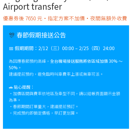
Airport transfer
優惠劵後 7650 元・指定方案不加價・夜間無額外收費
🎊
春節假期接送公告
📅
假期期間：
2/12（三）00:00 – 2/25（四）24:00
為因應春節預約高峰，
全台機場接送服務將依區域加價 30% ～
50%
。
建議提前預約，避免臨時叫車費率上漲或無車可派。
🚗
貼心提醒：
・加價區間與費率依地區及車型不同，請以結帳頁面顯示金額
為準。
・春節期間訂單量大，建議提前預訂。
・完成預約即鎖定價格，早訂更划算。