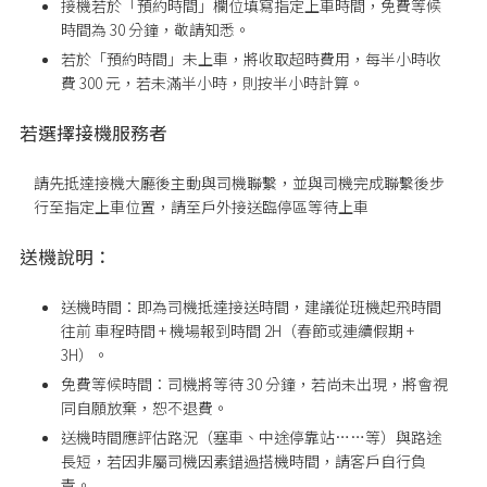
接機若於「預約時間」欄位填寫指定上車時間，免費等候
時間為 30 分鐘，敬請知悉。
若於「預約時間」未上車，將收取超時費用，每半小時收
費 300 元，若未滿半小時，則按半小時計算。
若選擇接機服務者
請先抵達接機大廳後主動與司機聯繫，並與司機完成聯繫後步
行至指定上車位置
，請至戶外接送臨停區等待上車
送機說明：
送機時間：即為司機抵達接送時間，建議從班機起飛時間
往前 車程時間 + 機場報到時間 2H（春節或連續假期 +
3H）。
免費等候時間：司機將等待 30 分鐘，若尚未出現，將會視
同自願放棄，恕不退費。
送機時間應評估路況（塞車、中途停靠站……等）與路途
長短，若因非屬司機因素錯過搭機時間，請客戶自行負
責。