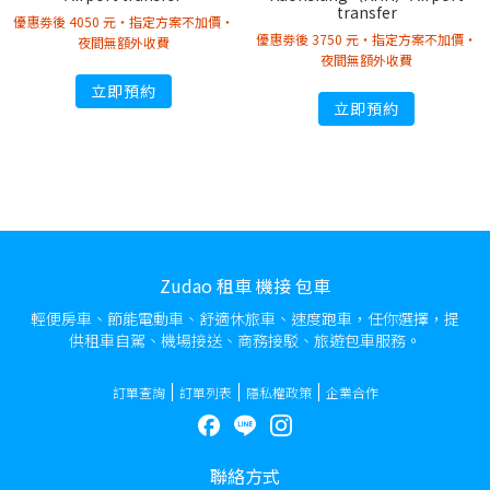
transfer
優惠劵後 4050 元・指定方案不加價・
優惠劵後 3750 元・指定方案不加價・
夜間無額外收費
夜間無額外收費
立即預約
立即預約
Zudao 租車 機接 包車
輕便房車、節能電動車、舒適休旅車、速度跑車，任你選擇，提
供租車自駕、機場接送、商務接駁、旅遊包車服務。
訂單查詢
訂單列表
隱私權政策
企業合作
聯絡方式