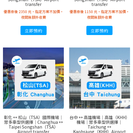
transfer
transfer
優惠劵後 2350 元・指定方案不加價・
優惠劵後 1150 元・指定方案不加價・
夜間無額外收費
夜間無額外收費
立即預約
立即預約
彰化 ↔︎ 松山（TSA）國際機場｜
台中 ↔︎ 高雄機場｜高雄（KHH）
眾多車型供選擇｜Changhua ↔︎
機場｜眾多車型供選擇｜
Taipei Songshan（TSA）
Taichung ↔︎
Airport transfer
Kaohsiung（KHH）Airport