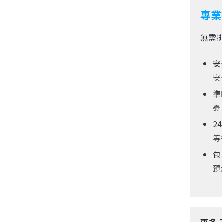
專業
無需
安
安
準
憂
2
等
包
預
更多 