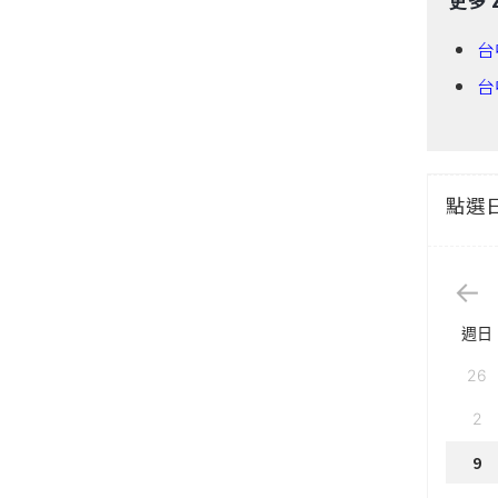
台
台
點選
週日
26
2
9