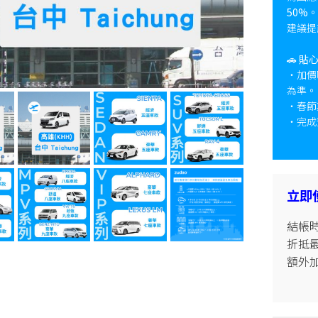
50%
。
建議提
🚗
貼
・加價
為準。
・春節
・完成
立即
結帳時
折抵最高
額外加