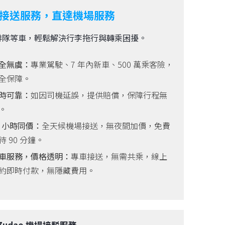
接送服務，直達機場服務
排隊等車，輕鬆解決行李拖行與轉乘困擾。
全無虞：
專業駕駛、7 年內新車、500 萬乘客險，
全保障。
時可靠：
如因司機延誤，提供賠償，保障行程無
。
4 小時同價：
全天候機場接送，無夜間加價，免費
待 90 分鐘。
車服務，價格透明：
專車接送，無需共乘，線上
約即時付款，無隱藏費用。
Zudao 機場接駁服務