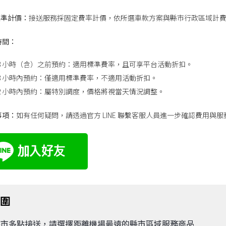
標準計價：
接送服務採固定費率計價，依所選車款方案與縣市行政區域計
時間：
48 小時（含）之前預約：適用標準費率，且可享平台活動折扣。
48 小時內預約：僅適用標準費率，不適用活動折扣。
12 小時內預約：屬特別調度，價格將視當天情況調整。
事項：
如有任何疑問，請透過官方 LINE 聯繫客服人員進一步確認費用與
範圍
縣市多點接送，請選擇距離機場最遠的縣市區域服務商品