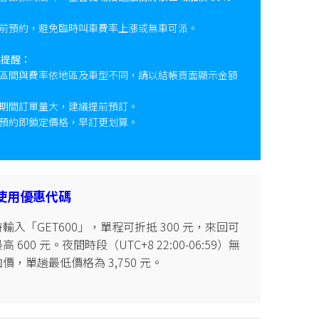
前預約，避免臨時叫車費率上漲或無車可派。
心提醒：
區間與費率依地區及車型不同，請以結帳頁面顯示金額
期間訂單量大，建議提前預訂。
預約即鎖定價格，早訂更划算。
使用優惠代碼
輸入「GET600」，單程可折抵 300 元，來回可
 600 元。夜間時段（UTC+8 22:00-06:59）無
價，單趟最低價格為 3,750 元。