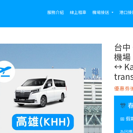
服務介紹
線上租車
機場接送
港口接
台中
機場
↔︎ K
tran
優惠劵後
🎊
📅
假
為因應