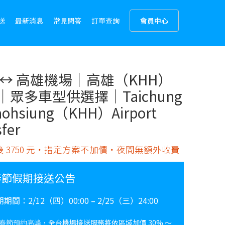
送
最新消息
常見問答
訂單查詢
會員中心
 ↔︎ 高雄機場｜高雄（KHH）
｜眾多車型供選擇｜Taichung
aohsiung（KHH）Airport
sfer
 3750 元・指定方案不加價・夜間無額外收費
春節假期接送公告
期期間：
2/12（四）00:00 – 2/25（三）24:00
春節預約高峰，
全台機場接送服務將依區域加價 30% ～