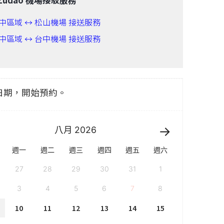
中區域 ↔ 松山機場 接送服務
中區域 ↔ 台中機場 接送服務
日期，開始預約。
八月
2026
週一
週二
週三
週四
週五
週六
27
28
29
30
31
1
3
4
5
6
7
8
10
11
12
13
14
15