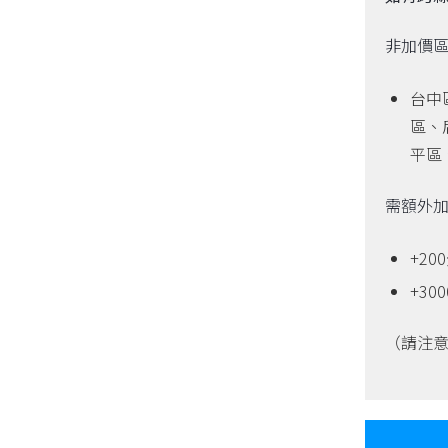
非加價
台中
區、
平區
需額外
+2
+30
（請注