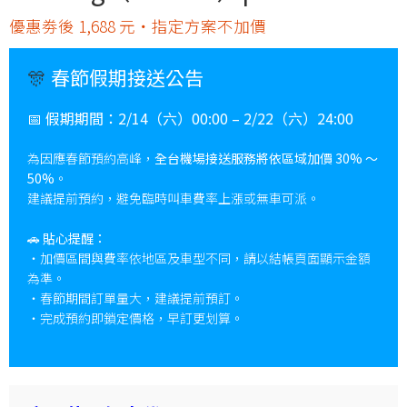
優惠劵後 1,688 元・指定方案不加價
🎊
春節假期接送公告
📅
假期期間：
2/14（六）00:00 – 2/22（六）24:00
為因應春節預約高峰，
全台機場接送服務將依區域加價 30% ～
50%
。
建議提前預約，避免臨時叫車費率上漲或無車可派。
🚗
貼心提醒：
・加價區間與費率依地區及車型不同，請以結帳頁面顯示金額
為準。
・春節期間訂單量大，建議提前預訂。
・完成預約即鎖定價格，早訂更划算。