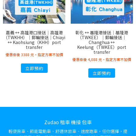
嘉義 ↔︎ 高雄港口接送｜高雄港
彰化 ↔︎ 基隆港接送｜基隆港
（TWKHH）｜郵輪接送｜Chiayi
（TWKEE）｜郵輪接送｜
↔︎ Kaohsiung（KHH）port
Changhua ↔︎
transfer
Keelung（TWKEE）port
transfer
優惠劵後 3388 元・指定方案不加價
優惠劵後 4,088 元・指定方案不加價
立即預約
立即預約
Zudao 租車 機接 包車
輕便房車、節能電動車、舒適休旅車、速度跑車，任你選擇，提