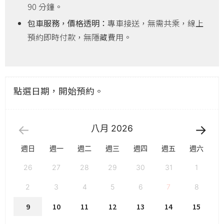
90 分鐘。
包車服務，價格透明：
專車接送，無需共乘，線上
預約即時付款，無隱藏費用。
點選日期，開始預約。
八月
2026
週日
週一
週二
週三
週四
週五
週六
26
27
28
29
30
31
1
2
3
4
5
6
7
8
9
10
11
12
13
14
15