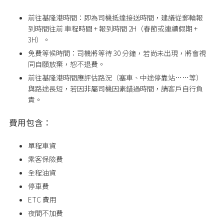
前往基隆港時間：即為司機抵達接送時間，建議從郵輪報
到時間往前 車程時間 + 報到時間 2H（春節或連續假期 +
3H）。
免費等候時間：司機將等待 30 分鐘，若尚未出現，將會視
同自願放棄，恕不退費。
前往基隆港時間應評估路況（塞車、中途停靠站……等）
與路途長短，若因非屬司機因素錯過時間，請客戶自行負
責。
費用包含：
單程車資
乘客保險費
全程油資
停車費
ETC 費用
夜間不加費