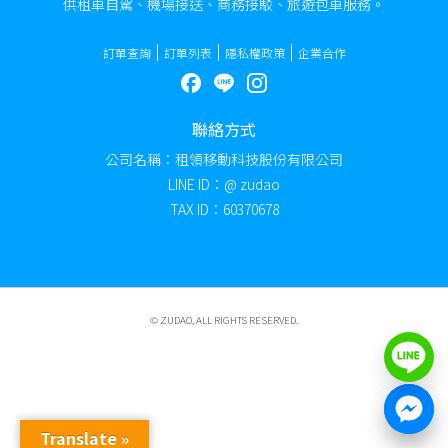
供租車自駕、機場接送、商務接駁、旅遊包車服務。
訂單查詢
訂單列表
隱私權政策
企業合作
聯絡方式
公司名稱：租領移動科技股份有限公司
LINE ID：@ zudao
TAX ID：60370678
© ZUDAO​, ALL RIGHTS RESERVED.
Translate »