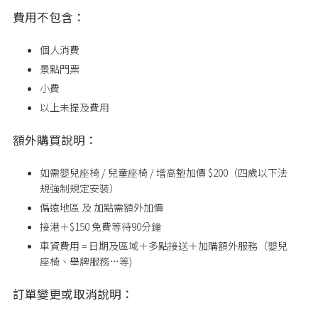
費用不包含：
個人消費
景點門票
小費
以上未提及費用
額外購買說明：
如需嬰兒座椅 / 兒童座椅 / 增高墊加價 $200（四歲以下法
規強制規定安裝）
偏遠地區 及 加點需額外加價
接港＋$150 免費等待90分鐘
車資費用 = 日期及區域＋多點接送＋加購額外服務（嬰兒
座椅、舉牌服務…等)
訂單變更或取消說明：