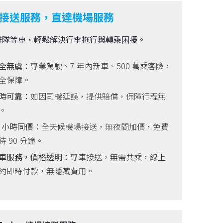
接送服務，直達機場服務
排隊等車，輕鬆解決行李拖行與轉乘困擾。
全無虞：
專業駕駛、7 年內新車、500 萬乘客險，
全保障。
時可靠：
如因司機延誤，提供賠償，保障行程無
。
4 小時同價：
全天候機場接送，無夜間加價，免費
待 90 分鐘。
車服務，價格透明：
專車接送，無需共乘，線上
約即時付款，無隱藏費用。