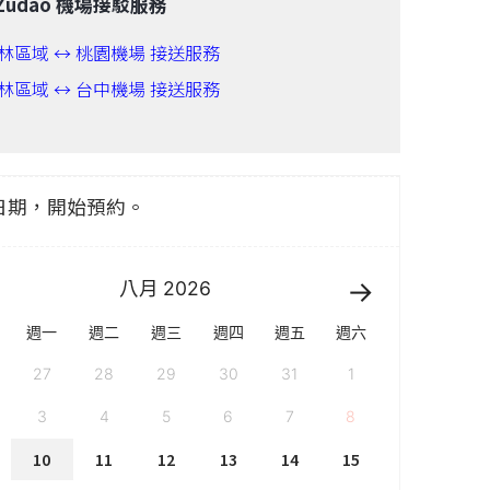
Zudao 機場接駁服務
林區域 ↔ 桃園機場 接送服務
林區域 ↔ 台中機場 接送服務
日期，開始預約。
八月
2026
週一
週二
週三
週四
週五
週六
27
28
29
30
31
1
3
4
5
6
7
8
10
11
12
13
14
15