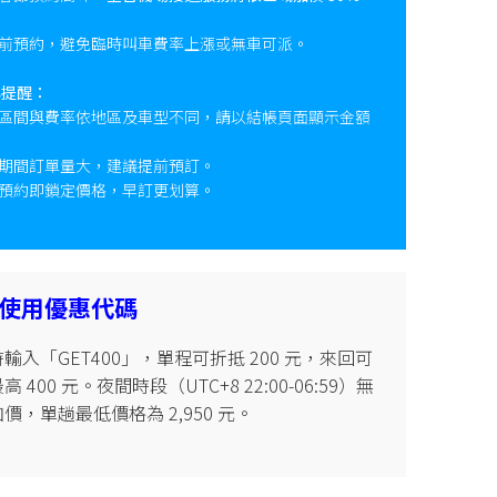
前預約，避免臨時叫車費率上漲或無車可派。
心提醒：
區間與費率依地區及車型不同，請以結帳頁面顯示金額
期間訂單量大，建議提前預訂。
預約即鎖定價格，早訂更划算。
使用優惠代碼
輸入「GET400」，單程可折抵 200 元，來回可
 400 元。夜間時段（UTC+8 22:00-06:59）無
價，單趟最低價格為 2,950 元。