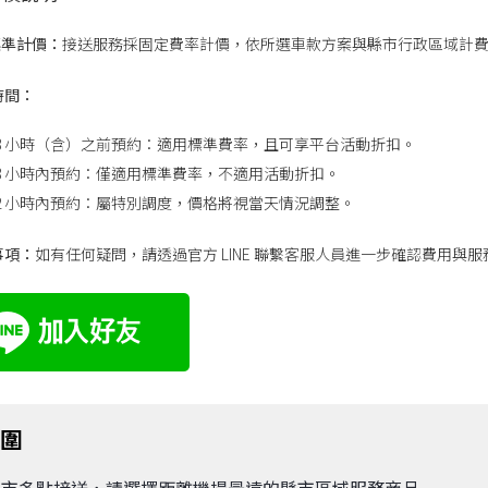
標準計價：
接送服務採固定費率計價，依所選車款方案與縣市行政區域計
時間：
48 小時（含）之前預約：適用標準費率，且可享平台活動折扣。
48 小時內預約：僅適用標準費率，不適用活動折扣。
12 小時內預約：屬特別調度，價格將視當天情況調整。
事項：
如有任何疑問，請透過官方 LINE 聯繫客服人員進一步確認費用與
範圍
縣市多點接送，請選擇距離機場最遠的縣市區域服務商品