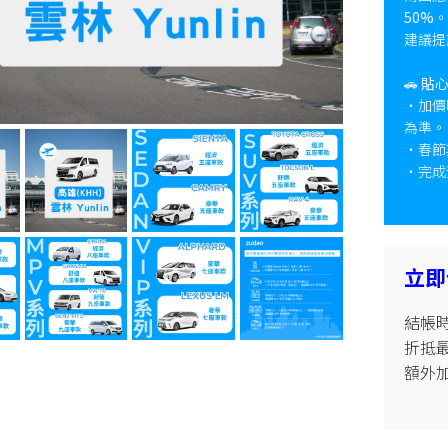
50%
。
建議提
🚗
貼
・加價
為準。
・春節
・完成
立即
結帳時
折抵最高
額外加