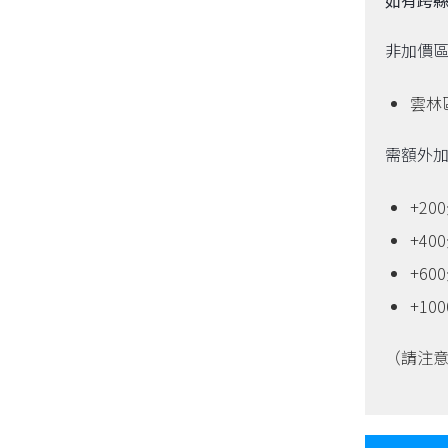
非加價
雲林
需額外
+2
+4
+6
+10
（請注