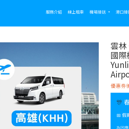
服務介紹
線上租車
機場接送
港口接
雲林
國際
Yunl
Airpo
優惠劵後
🎊
📅
假
為因應