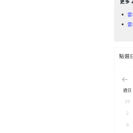
更多 
雲
雲
點選
週日
26
2
9