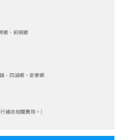
埤鄉、莿桐鄉
港鎮、四湖鄉、麥寮鄉
另行補收相關費用。）