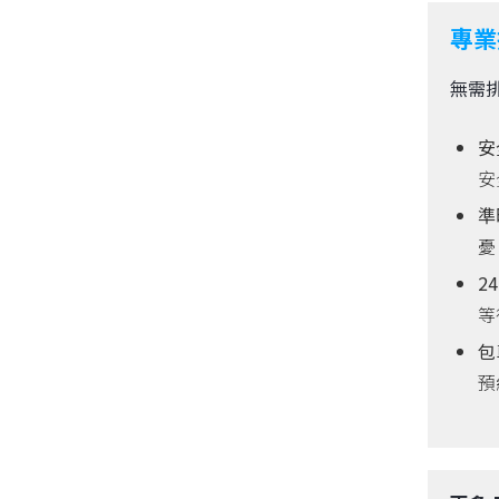
專業
無需
安
安
準
憂
2
等
包
預