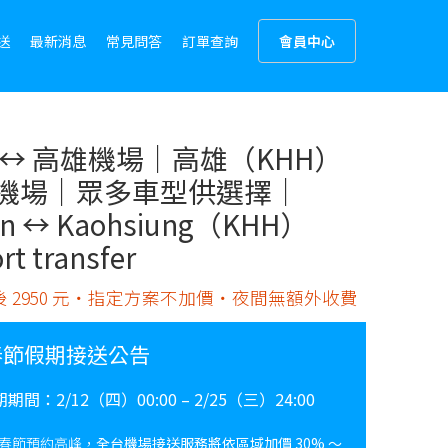
送
最新消息
常見問答
訂單查詢
會員中心
 ↔︎ 高雄機場｜高雄（KHH）
機場｜眾多車型供選擇｜
in ↔︎ Kaohsiung（KHH）
rt transfer
 2950 元・指定方案不加價・夜間無額外收費
春節假期接送公告
期期間：
2/12（四）00:00 – 2/25（三）24:00
春節預約高峰，
全台機場接送服務將依區域加價 30% ～