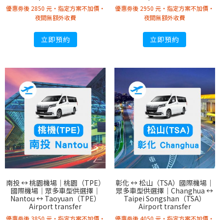
優惠劵後 2850 元・指定方案不加價・
優惠劵後 2950 元・指定方案不加價・
夜間無額外收費
夜間無額外收費
立即預約
立即預約
南投 ↔︎ 桃園機場｜桃園（TPE）
彰化 ↔︎ 松山（TSA）國際機場｜
國際機場｜眾多車型供選擇｜
眾多車型供選擇｜Changhua ↔︎
Nantou ↔︎ Taoyuan（TPE）
Taipei Songshan（TSA）
Airport transfer
Airport transfer
優惠劵後 3850 元・指定方案不加價・
優惠劵後 4050 元・指定方案不加價・