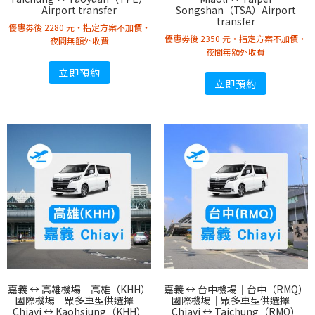
Airport transfer
Songshan（TSA）Airport
transfer
優惠劵後 2280 元・指定方案不加價・
優惠劵後 2350 元・指定方案不加價・
夜間無額外收費
夜間無額外收費
立即預約
立即預約
嘉義 ↔︎ 高雄機場｜高雄（KHH）
嘉義 ↔︎ 台中機場｜台中（RMQ）
國際機場｜眾多車型供選擇｜
國際機場｜眾多車型供選擇｜
Chiayi ↔︎ Kaohsiung（KHH）
Chiayi ↔︎ Taichung（RMQ）