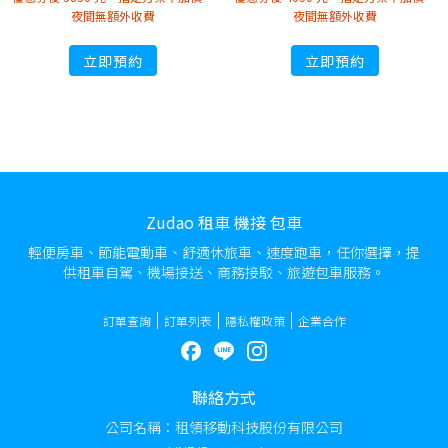
夜間無額外收費
夜間無額外收費
立即預約
立即預約
Zudao 租車 機接 包車
輕便房車、節能電動車、舒適休旅車、速度跑車，任你選擇，提
供租車自駕、機場接送、商務接駁、旅遊包車服務。
訂單查詢
訂單列表
隱私權政策
企業合作
聯絡方式
公司名稱：租領移動科技股份有限公司