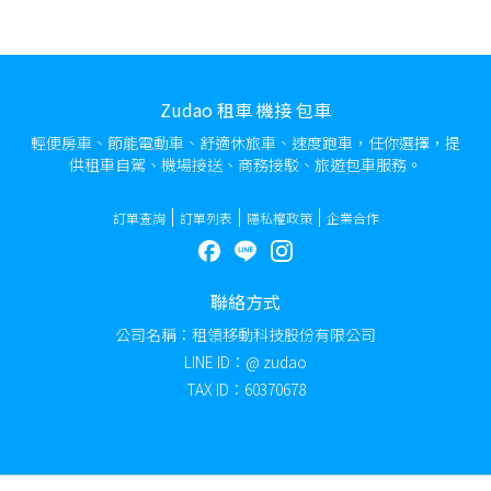
Zudao 租車 機接 包車
輕便房車、節能電動車、舒適休旅車、速度跑車，任你選擇，提
供租車自駕、機場接送、商務接駁、旅遊包車服務。
訂單查詢
訂單列表
隱私權政策
企業合作
聯絡方式
公司名稱：租領移動科技股份有限公司
LINE ID：@ zudao
TAX ID：60370678