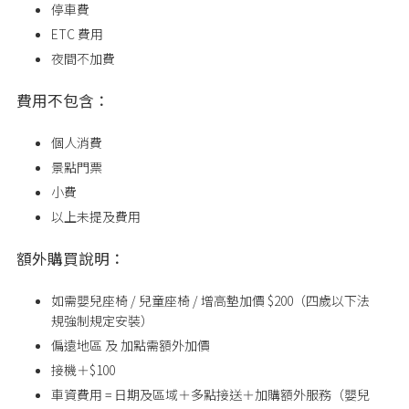
停車費
ETC 費用
夜間不加費
費用不包含：
個人消費
景點門票
小費
以上未提及費用
額外購買說明：
如需嬰兒座椅 / 兒童座椅 / 增高墊加價 $200（四歲以下法
規強制規定安裝）
偏遠地區 及 加點需額外加價
接機＋$100
車資費用 = 日期及區域＋多點接送＋加購額外服務（嬰兒