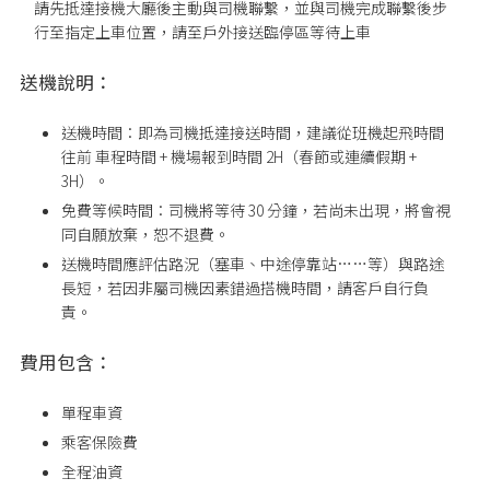
請先抵達接機大廳後主動與司機聯繫，並與司機完成聯繫後步
行至指定上車位置
，請至戶外接送臨停區等待上車
送機說明：
送機時間：即為司機抵達接送時間，建議從班機起飛時間
往前 車程時間 + 機場報到時間 2H（春節或連續假期 +
3H）。
免費等候時間：司機將等待 30 分鐘，若尚未出現，將會視
同自願放棄，恕不退費。
送機時間應評估路況（塞車、中途停靠站……等）與路途
長短，若因非屬司機因素錯過搭機時間，請客戶自行負
責。
費用包含：
單程車資
乘客保險費
全程油資