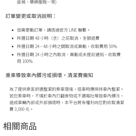
座椅、舉牌服務…等)
訂單變更或取消說明：
如需更動訂單，請透過官方 LINE 聯繫。
所選日期 48 小時（含）之前取消，全額退費
所選日期 24 ~ 48 小時之間取消或異動，收取費用 50%
所選日期
24
小時之內取消、異動或未提前通知，收取費
用
100%
乘車導致車內髒污或損壞，清潔費需知
為了提供乘客舒適整潔的乘車環境，搭車時應保持車內整潔。
若您乘車時，不慎於車內打翻食物或不適嘔吐導致車內髒污，
造成車輛內部或外部損壞時，本平台將有權利向您酌收取清潔
費 3,000 元。
相關商品