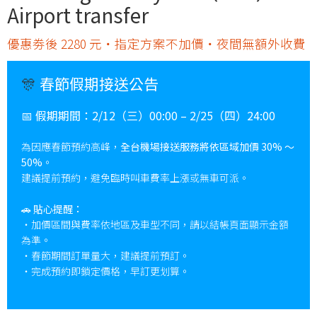
Airport transfer
優惠劵後 2280 元・指定方案不加價・夜間無額外收費
🎊
春節假期接送公告
📅
假期期間：
2/12（三）00:00 – 2/25（四）24:00
為因應春節預約高峰，
全台機場接送服務將依區域加價 30% ～
50%
。
建議提前預約，避免臨時叫車費率上漲或無車可派。
🚗
貼心提醒：
・加價區間與費率依地區及車型不同，請以結帳頁面顯示金額
為準。
・春節期間訂單量大，建議提前預訂。
・完成預約即鎖定價格，早訂更划算。