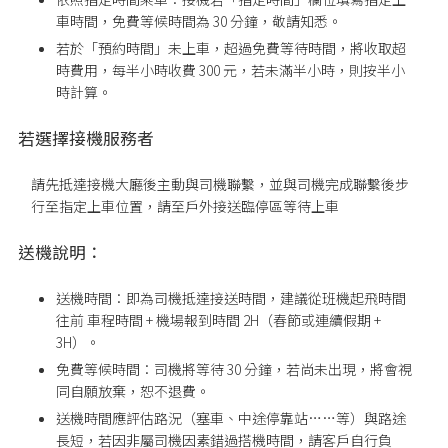
車時間，免費等候時間為 30 分鐘，敬請知悉。
若於「預約時間」未上車，超過免費等待時間，將收取超
時費用，每半小時收費 300 元，若未滿半小時，則按半小
時計算。
若選擇接機服務者
請先抵達接機大廳後主動與司機聯繫，並與司機完成聯繫後步
行至指定上車位置
，請至戶外接送臨停區等待上車
送機說明：
送機時間：即為司機抵達接送時間，建議從班機起飛時間
往前 車程時間 + 機場報到時間 2H（春節或連續假期 +
3H）。
免費等候時間：司機將等待 30 分鐘，若尚未出現，將會視
同自願放棄，恕不退費。
送機時間應評估路況（塞車、中途停靠站……等）與路途
長短，若因非屬司機因素錯過搭機時間，請客戶自行負