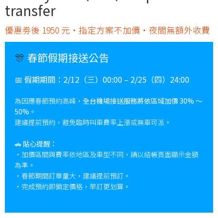
transfer
優惠劵後 1950 元・指定方案不加價・夜間無額外收費
🎊
春節假期接送公告
📅
假期期間：
2/12（三）00:00 – 2/25（四）24:00
為因應春節預約高峰，
全台機場接送服務將依區域加價 30% ～
50%
。
建議提前預約，避免臨時叫車費率上漲或無車可派。
🚗
貼心提醒：
・加價區間與費率依地區及車型不同，請以結帳頁面顯示金額
為準。
・春節期間訂單量大，建議提前預訂。
・完成預約即鎖定價格，早訂更划算。