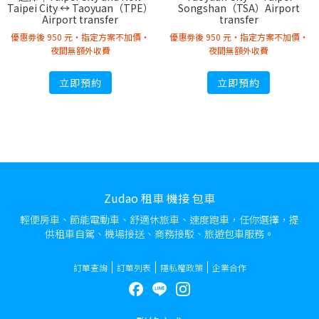
Taipei City ↔︎ Taoyuan（TPE）
Songshan（TSA）Airport
Airport transfer
transfer
優惠劵後 950 元・指定方案不加價・
優惠劵後 950 元・指定方案不加價・
夜間無額外收費
夜間無額外收費
立即預約
立即預約
Zudao 租車 機接 包車
輕便房車、節能電動車、舒適休旅車、速度跑車，任你選擇，提
供租車自駕、機場接送、商務接駁、旅遊包車服務。
訂單查詢
訂單列表
隱私權政策
企業合作