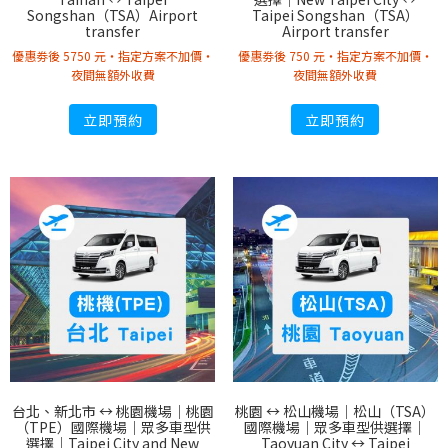
Songshan（TSA）Airport
Taipei Songshan（TSA）
transfer
Airport transfer
優惠劵後 5750 元・指定方案不加價・
優惠劵後 750 元・指定方案不加價・
夜間無額外收費
夜間無額外收費
立即預約
立即預約
台北、新北市 ↔︎ 桃園機場｜桃園
桃園 ↔︎ 松山機場｜松山（TSA）
（TPE）國際機場｜眾多車型供
國際機場｜眾多車型供選擇｜
選擇｜Taipei City and New
Taoyuan City ↔︎ Taipei