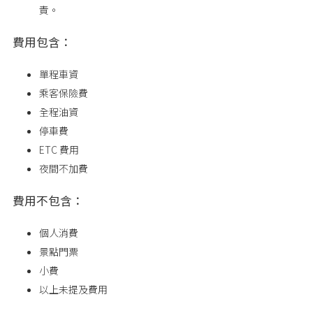
責。
費用包含：
單程車資
乘客保險費
全程油資
停車費
ETC 費用
夜間不加費
費用不包含：
個人消費
景點門票
小費
以上未提及費用