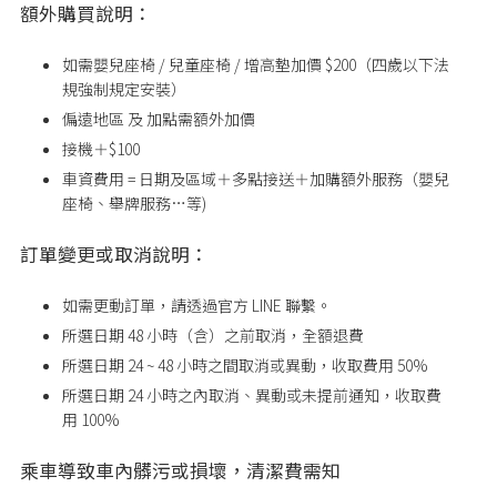
額外購買說明：
如需嬰兒座椅 / 兒童座椅 / 增高墊加價 $200（四歲以下法
規強制規定安裝）
偏遠地區 及 加點需額外加價
接機＋$100
車資費用 = 日期及區域＋多點接送＋加購額外服務（嬰兒
座椅、舉牌服務…等)
訂單變更或取消說明：
如需更動訂單，請透過官方 LINE 聯繫。
所選日期 48 小時（含）之前取消，全額退費
所選日期 24 ~ 48 小時之間取消或異動，收取費用 50%
所選日期
24
小時之內取消、異動或未提前通知，收取費
用
100%
乘車導致車內髒污或損壞，清潔費需知