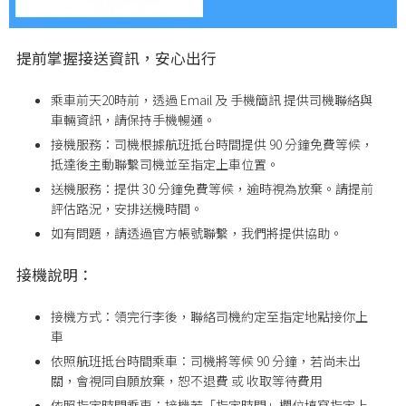
提前掌握接送資訊，安心出行
乘車前天20時前，透過 Email 及 手機簡訊 提供司機聯絡與
車輛資訊，請保持手機暢通。
接機服務：司機根據航班抵台時間提供 90 分鐘免費等候，
抵達後主動聯繫司機並至指定上車位置。
送機服務：提供 30 分鐘免費等候，逾時視為放棄。請提前
評估路況，安排送機時間。
如有問題，請透過官方帳號聯繫，我們將提供協助。
接機說明：
接機方式：領完行李後，聯絡司機約定至指定地點接你上
車
依照航班抵台時間乘車：司機將等候 90 分鐘，若尚未出
關，會視同自願放棄，恕不退費 或 收取等待費用
依照指定時間乘車：接機若「指定時間」欄位填寫指定上