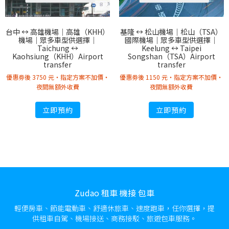
台中 ↔︎ 高雄機場｜高雄（KHH）
基隆 ↔︎ 松山機場｜松山（TSA）
機場｜眾多車型供選擇｜
國際機場｜眾多車型供選擇｜
Taichung ↔︎
Keelung ↔︎ Taipei
Kaohsiung（KHH）Airport
Songshan（TSA）Airport
transfer
transfer
優惠劵後 3750 元・指定方案不加價・
優惠劵後 1150 元・指定方案不加價・
夜間無額外收費
夜間無額外收費
立即預約
立即預約
Zudao 租車 機接 包車
輕便房車、節能電動車、舒適休旅車、速度跑車，任你選擇，提
供租車自駕、機場接送、商務接駁、旅遊包車服務。