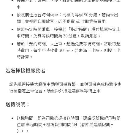
接機方式：領完行李後，聯絡司機約定至指定地點接你上
車
依照航班抵台時間乘車：司機將等候 90 分鐘，若尚未出
關，會視同自願放棄，恕不退費 或 收取等待費用
依照指定時間乘車：接機若「指定時間」欄位填寫指定上
車時間，免費等候時間為 30 分鐘，敬請知悉。
若於「預約時間」未上車，超過免費等待時間，將收取超
時費用，每半小時收費 300 元，若未滿半小時，則按半小
時計算。
若選擇接機服務者
請先抵達接機大廳後主動與司機聯繫，並與司機完成聯繫後步
行至指定上車位置
，請至戶外接送臨停區等待上車
送機說明：
送機時間：即為司機抵達接送時間，建議從班機起飛時間
往前 車程時間 + 機場報到時間 2H（春節或連續假期 +
3H）。