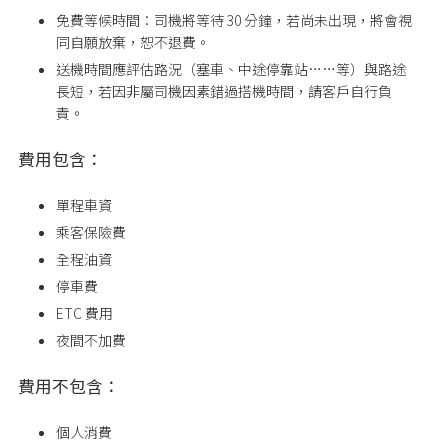
免費等候時間：司機將等待 30 分鐘，若尚未出現，將會視
同自願放棄，恕不退費。
送機時間應評估路況（塞車、中途停靠站……等）與路途
長短，若因非屬司機因素錯過搭機時間，請客戶自行負
責。
費用包含：
單程車資
乘客保險費
全程油資
停車費
ETC 費用
夜間不加費
費用不包含：
個人消費