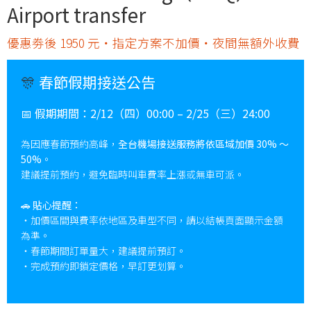
Airport transfer
優惠劵後 1950 元・指定方案不加價・夜間無額外收費
🎊
春節假期接送公告
📅
假期期間：
2/12（四）00:00 – 2/25（三）24:00
為因應春節預約高峰，
全台機場接送服務將依區域加價 30% ～
50%
。
建議提前預約，避免臨時叫車費率上漲或無車可派。
🚗
貼心提醒：
・加價區間與費率依地區及車型不同，請以結帳頁面顯示金額
為準。
・春節期間訂單量大，建議提前預訂。
・完成預約即鎖定價格，早訂更划算。