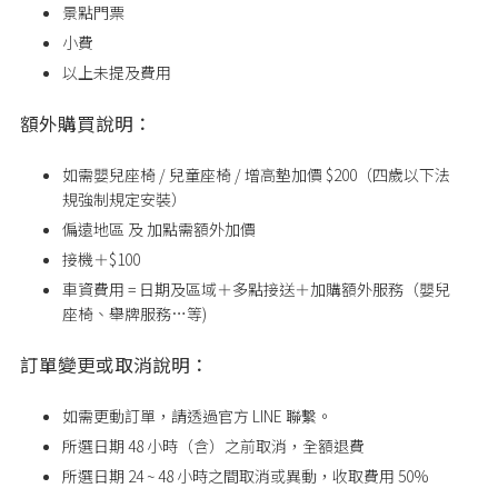
景點門票
小費
以上未提及費用
額外購買說明：
如需嬰兒座椅 / 兒童座椅 / 增高墊加價 $200（四歲以下法
規強制規定安裝）
偏遠地區 及 加點需額外加價
接機＋$100
車資費用 = 日期及區域＋多點接送＋加購額外服務（嬰兒
座椅、舉牌服務…等)
訂單變更或取消說明：
如需更動訂單，請透過官方 LINE 聯繫。
所選日期 48 小時（含）之前取消，全額退費
所選日期 24 ~ 48 小時之間取消或異動，收取費用 50%