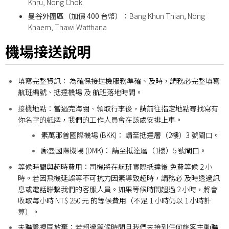
Khru, Nong Chok
曼谷外圍區（加價 400 台幣）：
Bang Khun Thian, Nong
Khaem, Thawi Watthana
機場接送說明
填寫完整資訊： 為確保接送機服務準確、及時，請務必完整填寫
航班編號、抵達機場 及 航班落地時間。
接機地點：
當過完海關、領取行李後，請前往指定地點尋找寫有
你名字的紙牌，我們的工作人員會在該處安排上車。
素萬那普國際機場 (BKK)： 請至抵達層（2樓）3 號閘口。
廊曼國際機場 (DMK)： 請至抵達層（1樓）5 號閘口。
等候時間與超時費用：
司機將在航班實際抵達後 免費等候 2 小
時。
若因飛機延誤等不可抗力因素導致超時，請務必 及時透過訊
息或電話聯繫我們的客服人員。如果等候時間超過 2 小時，將會
收取每小時 NT$ 250 元 的等候費用（不足 1 小時仍以 1 小時計
算）。
未聯繫視同放棄：
若超過等候時間且我們未接到任何旅客主動聯