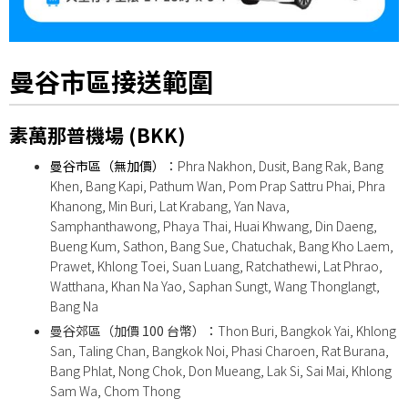
曼谷市區接送範圍
素萬那普機場 (BKK)
曼谷市區（無加價）
：
Phra Nakhon, Dusit, Bang Rak, Bang
Khen, Bang Kapi, Pathum Wan, Pom Prap Sattru Phai, Phra
Khanong, Min Buri, Lat Krabang, Yan Nava,
Samphanthawong, Phaya Thai, Huai Khwang, Din Daeng,
Bueng Kum, Sathon, Bang Sue, Chatuchak, Bang Kho Laem,
Prawet, Khlong Toei, Suan Luang, Ratchathewi, Lat Phrao,
Watthana, Khan Na Yao, Saphan Sungt, Wang Thonglangt,
Bang Na
曼谷郊區（加價 100 台幣）：
Thon Buri, Bangkok Yai, Khlong
San, Taling Chan, Bangkok Noi, Phasi Charoen, Rat Burana,
Bang Phlat, Nong Chok, Don Mueang, Lak Si, Sai Mai, Khlong
Sam Wa, Chom Thong