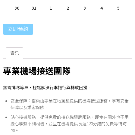
30
31
1
2
3
4
5
立即預約
資訊
專業機場接送團隊
無需排隊等車，輕鬆解決行李拖行與轉成困擾。
安全保障：搭乘由專業在地駕駛提供的機場接送服務，享有安全
保障以及乘客保險。
貼心接機服務：提供免費的接送機舉牌服務，即使在國外也不用
擔心聯繫不到司機，並且在機場提供長達120分鐘的免費等待時
間。