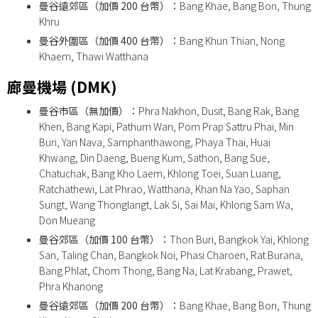
曼谷遠郊區（加價 200 台幣）：
Bang Khae, Bang Bon, Thung
Khru
曼谷外圍區（加價 400 台幣）：
Bang Khun Thian, Nong
Khaem, Thawi Watthana
廊曼機場 (DMK)
曼谷市區（無加價）：
Phra Nakhon, Dusit, Bang Rak, Bang
Khen, Bang Kapi, Pathum Wan, Pom Prap Sattru Phai, Min
Buri, Yan Nava, Samphanthawong, Phaya Thai, Huai
Khwang, Din Daeng, Bueng Kum, Sathon, Bang Sue,
Chatuchak, Bang Kho Laem, Khlong Toei, Suan Luang,
Ratchathewi, Lat Phrao, Watthana, Khan Na Yao, Saphan
Sungt, Wang Thonglangt, Lak Si, Sai Mai, Khlong Sam Wa,
Don Mueang
曼谷郊區（加價 100 台幣）：
Thon Buri, Bangkok Yai, Khlong
San, Taling Chan, Bangkok Noi, Phasi Charoen, Rat Burana,
Bang Phlat, Chom Thong, Bang Na, Lat Krabang, Prawet,
Phra Khanong
曼谷遠郊區（加價 200 台幣）：
Bang Khae, Bang Bon, Thung