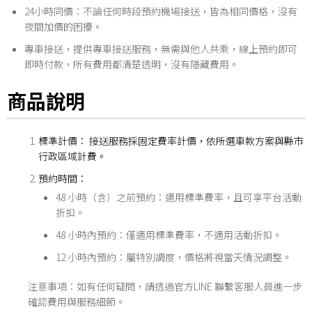
24小時同價：不論任何時段預約機場接送，皆為相同價格，沒有
夜間加價的困擾。
專車接送，提供專車接送服務，無需與他人共乘，線上預約即可
即時付款，所有費用都清楚透明，沒有隱藏費用。
商品說明
標準計價： 接送服務採固定費率計價，依所選車款方案與縣市
行政區域計費。
預約時間：
48 小時（含）之前預約：適用標準費率，且可享平台活動
折扣。
48 小時內預約：僅適用標準費率，不適用活動折扣。
12 小時內預約：屬特別調度，價格將視當天情況調整。
注意事項：如有任何疑問，請透過官方LINE 聯繫客服人員進一步
確認費用與服務細節。