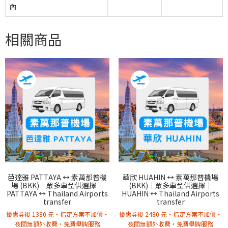
內
相關商品
芭達雅 PATTAYA ↔︎ 素萬那普機
華欣 HUAHIN ↔︎ 素萬那普機場
場 (BKK)｜眾多車型供選擇｜
(BKK)｜眾多車型供選擇｜
PATTAYA ↔︎ Thailand Airports
HUAHIN ↔︎ Thailand Airports
transfer
transfer
優惠劵後 1380 元・指定方案不加價・
優惠劵後 2480 元・指定方案不加價・
夜間無額外收費・免費舉牌服務
夜間無額外收費・免費舉牌服務