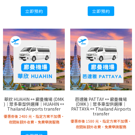
立即預約
立即預約
華欣 HUAHIN ↔︎ 廊曼機場 (DMK
芭達雅 PATTAY ↔︎ 廊曼機場
)｜眾多車型供選擇｜HUAHIN ↔︎
(DMK )｜眾多車型供選擇｜
Thailand Airports transfer
PATTAYA ↔︎ Thailand Airports
transfer
優惠劵後 2480 元・指定方案不加價・
優惠劵後 1580 元・指定方案不加價・
夜間無額外收費・免費舉牌服務
夜間無額外收費・免費舉牌服務