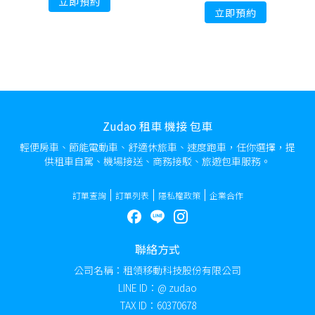
立即預約
立即預約
Zudao 租車 機接 包車
輕便房車、節能電動車、舒適休旅車、速度跑車，任你選擇，提
供租車自駕、機場接送、商務接駁、旅遊包車服務。
訂單查詢
訂單列表
隱私權政策
企業合作
聯絡方式
公司名稱：租領移動科技股份有限公司
LINE ID：@ zudao
TAX ID：60370678