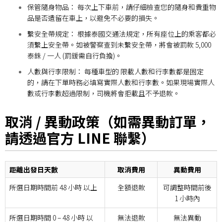
保管隨身物品： 每次上下車前，請仔細檢查您的隨身和貴重物
品是否遺留在車上，以避免不必要的損失。
繫安全帶規定： 根據泰國交通法規定，所有座位上的乘客都必
須繫上安全帶。如被警察查到未繫安全帶，將會被罰款 5,000
泰銖 / 一人 (罰鍰需自行負擔)。
人數與行李限制： 每種車型的 限載人數和行李數都是固定
的，請在下單時務必填寫實際人數和行李數。如果現場實際人
數或行李數超過限制，司機將會拒載且不予退款。
取消 / 異動政策（如需異動訂單，
請透過官方 LINE 聯繫）
距離出發日天數
取消費用
異動費用
所選
日期時間前 48 小時 以上
全額退款
可調整時間前後
1 小時內
所選日期時間 0 – 48 小時 以
無法退款
無法異動