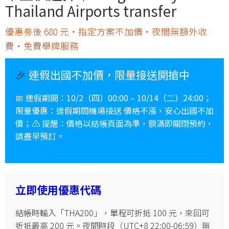
Thailand Airports transfer
優惠劵後 680 元・指定方案不加價・夜間無額外收
費・免費舉牌服務
🎉
連假出國不加價，限量接送開搶中
📅 連假
期間
：10/2（四）00:00 – 10/14（二）24:00；
限量優惠
：連假期間機場接送
價格不漲
，安心出國不加
價；⚠️
提醒
：價格以結帳頁面為準，
額滿即關閉預約
，
請盡早預訂。
立即使用優惠代碼
結帳時輸入「THA200」，單程可折抵 100 元，來回可
折抵最高 200 元。夜間時段（UTC+8 22:00-06:59）無