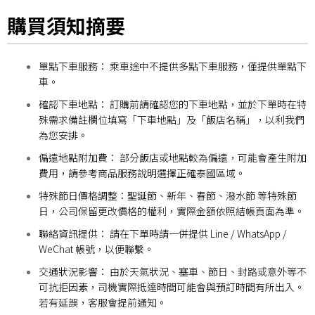
購買須知摘要
單點下車服務： 乘車途中不提供多點下車服務，僅提供單點下
車。
確認下車地點： 訂購前請確認您的下車地點，並於下單時在特
殊需求備註欄位填寫「下車地點」及「飯店名稱」，以利我們
為您安排。
偏遠地點附加費： 部分飯店或地點較為偏遠，可能會產生附加
費用，請參考商品服務說明選擇正確泰國區域。
特殊節日價格調整：聖誕節、新年、春節、潑水節 等特殊節
日，公司保留更改價格的權利，實際金額依照結帳頁面為準。
聯絡資訊提供： 請在下單時請一併提供 Line / WhatsApp /
WeChat 帳號，以便聯繫。
交通狀況影響： 由於天氣狀況、塞車、節日、封路或意外等不
可抗拒因素，司機實際抵達時間可能會與預訂時間有所出入。
若有延誤，客服會提前通知。