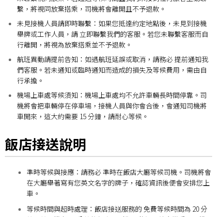
繫，將視同放棄搭乘，司機將會離開且不予退款。
未見接機人員請即時聯繫：
如果您抵達約定地點後，未見到接機
舉牌或工作人員，請 立即聯繫我們的客服。若您未聯繫客服而自
行離開，將視為放棄搭乘並不予退款。
航班異動請提前告知：
如遇航班延誤或取消，請務必 提前通知我
們客服。若未通知或臨時通知而造成的損失及等候費用，需由自
行承擔。
機場上車處等候須知：
機場上車處均不允許車輛長時間停靠。司
機將會把車輛停在停車場，接機人員與你會合後，會通知司機將
車開來，這大約需要 15 分鐘，請耐心等候。
飯店接送說明
準時等候與接應：
請務必 準時在飯店大廳等候司機。司機將會
在大廳舉著寫有您英文名字的牌子，確認資訊後便會安排您上
車。
等候時間與超時處理：
飯店接送服務的 免費等候時間為 20 分