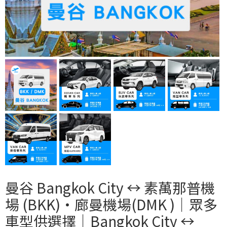
曼谷 Bangkok City ↔︎ 素萬那普機
場 (BKK)・廊曼機場(DMK )｜眾多
車型供選擇｜Bangkok City ↔︎