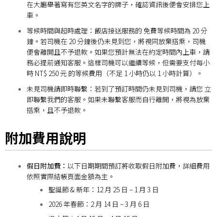
在大廳舉著寫有您英文名字的牌子，確認資訊後便會安排您上
車。
等候時間與超時處理：
飯店接送服務的 免費等候時間為 20 分
鐘。若司機在 20 分鐘後仍未見到您，將視同放棄搭乘，司機
便會離開且不予退款。如果您預計無法在約定時間內上車，請
務必
提前通知客服。這樣司機可以繼續等候，但需要支付每小
時 NT$ 250 元 的等候費用（不足 1 小時仍以 1 小時計算）。
未見司機請即時聯繫：
若到了預訂時間仍未見到司機，請您 立
即聯繫我們的客服。如果未聯繫客服而自行離開，將視為放棄
搭乘，且不予退款。
附加費用說明
假日附加費：
以下日期期間預訂將收取假日附加費，詳細費用
依照實際結帳頁面金額為主。
聖誕節 & 新年：12 月 25 日 – 1 月 3 日
2026 年春節：2 月 14 日 – 3 月 6 日