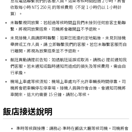
息或電話聯繫我們的客服人員。如果等候時間超過 2 小時，將會
收取每小時 NT$ 250 元 的等候費用（不足 1 小時仍以 1 小時計
算）。
未聯繫視同放棄：
若超過等候時間且我們未接到任何旅客主動聯
繫，將視同放棄搭乘，司機將會離開且不予退款。
未見接機人員請即時聯繫：
如果您抵達約定地點後，未見到接機
舉牌或工作人員，請 立即聯繫我們的客服。若您未聯繫客服而自
行離開，將視為放棄搭乘並不予退款。
航班異動請提前告知：
如遇航班延誤或取消，請務必 提前通知我
們客服。若未通知或臨時通知而造成的損失及等候費用，需由自
行承擔。
機場上車處等候須知：
機場上車處均不允許車輛長時間停靠。司
機將會把車輛停在停車場，接機人員與你會合後，會通知司機將
車開來，這大約需要 15 分鐘，請耐心等候。
飯店接送說明
準時等候與接應：
請務必 準時在飯店大廳等候司機。司機將會