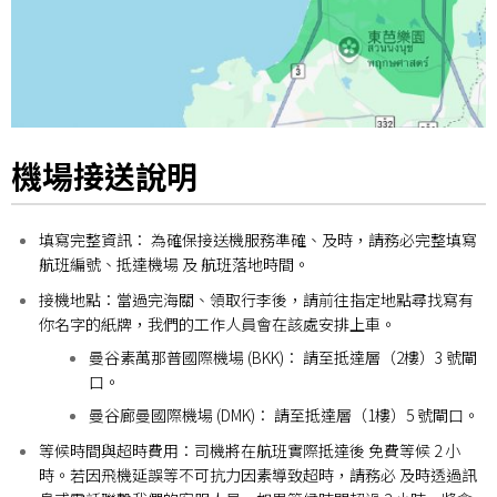
機場接送說明
填寫完整資訊： 為確保接送機服務準確、及時，請務必完整填寫
航班編號、抵達機場 及 航班落地時間。
接機地點：
當過完海關、領取行李後，請前往指定地點尋找寫有
你名字的紙牌，我們的工作人員會在該處安排上車。
曼谷素萬那普國際機場 (BKK)： 請至抵達層（2樓）3 號閘
口。
曼谷廊曼國際機場 (DMK)： 請至抵達層（1樓）5 號閘口。
等候時間與超時費用：
司機將在航班實際抵達後 免費等候 2 小
時。
若因飛機延誤等不可抗力因素導致超時，請務必 及時透過訊