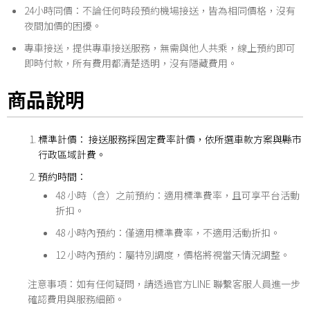
24小時同價：不論任何時段預約機場接送，皆為相同價格，沒有
夜間加價的困擾。
專車接送，提供專車接送服務，無需與他人共乘，線上預約即可
即時付款，所有費用都清楚透明，沒有隱藏費用。
商品說明
標準計價： 接送服務採固定費率計價，依所選車款方案與縣市
行政區域計費。
預約時間：
48 小時（含）之前預約：適用標準費率，且可享平台活動
折扣。
48 小時內預約：僅適用標準費率，不適用活動折扣。
12 小時內預約：屬特別調度，價格將視當天情況調整。
注意事項：如有任何疑問，請透過官方LINE 聯繫客服人員進一步
確認費用與服務細節。