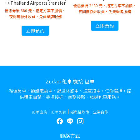
↔︎ Thailand Airports transfer
優惠劵後 2480 元・指定方案不加價・
優惠劵後 680 元・指定方案不加價・
夜間無額外收費・免費舉牌服務
夜間無額外收費・免費舉牌服務
立即預約
立即預約
Zudao 租車 機接 包車
輕便房車、節能電動車、舒適休旅車、速度跑車，任你選擇，提
供租車自駕、機場接送、商務接駁、旅遊包車服務。
訂單查詢
訂單列表
隱私權政策
企業合作
聯絡方式