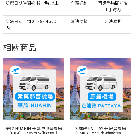
所選
日期時間前 48 小時 以上
全額退款
可調整時間前後
1 小時內
所選日期時間 0 – 48 小時 以
無法退款
無法異動
內
相關商品
華欣 HUAHIN ↔︎ 素萬那普機場
芭達雅 PATTAY ↔︎ 廊曼機場
(BKK)｜眾多車型供選擇｜
(DMK )｜眾多車型供選擇｜