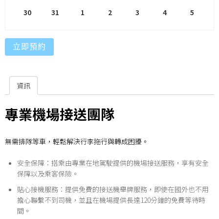
30
31
1
2
3
4
5
立即預約
資訊
專業機場接送團隊
無需排隊等車，輕鬆解決行李拖行與轉成困擾。
安全保障：搭乘由專業在地駕駛提供的機場接送服務，享有安全
保障以及乘客保險。
貼心接機服務：提供免費的接送機舉牌服務，即使在國外也不用
擔心聯繫不到司機，並且在機場提供長達120分鐘的免費等待時
間。