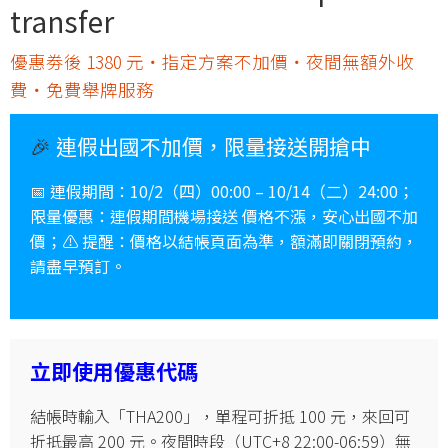
transfer
優惠劵後 1380 元・指定方案不加價・夜間無額外收
費・免費舉牌服務
🎉
連假出國不加價，限量接送開搶中
📅 連假
期間
：10/2（四）00:00 – 10/14（二）24:00；
限量優惠
：連假期間機場接送
價格不漲
，安心出國不加
價；⚠️
提醒
：價格以結帳頁面為準，
額滿即關閉預約
，
請盡早預訂。
立即使用優惠代碼
結帳時輸入「THA200」，單程可折抵 100 元，來回可
折抵最高 200 元。夜間時段（UTC+8 22:00-06:59）無