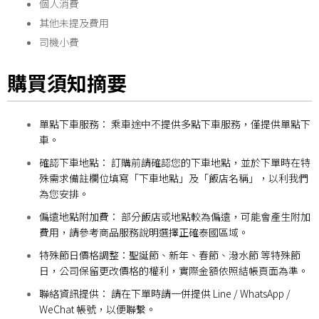
個人消費
其他未提及費用
司機小費
購買須知摘要
單點下車服務： 乘車途中不提供多點下車服務，僅提供單點下
車。
確認下車地點： 訂購前請確認您的下車地點，並於下單時在特
殊需求備註欄位填寫「下車地點」及「飯店名稱」，以利我們
為您安排。
偏遠地點附加費： 部分飯店或地點較為偏遠，可能會產生附加
費用，請參考商品服務說明選擇正確泰國區域。
特殊節日價格調整：聖誕節、新年、春節、潑水節 等特殊節
日，公司保留更改價格的權利，實際金額依照結帳頁面為準。
聯絡資訊提供： 請在下單時請一併提供 Line / WhatsApp /
WeChat 帳號，以便聯繫。