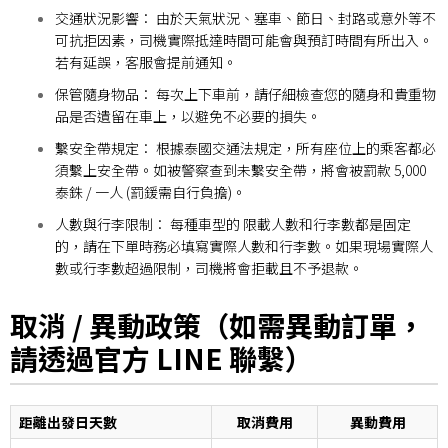
交通狀況影響： 由於天氣狀況、塞車、節日、封路或意外等不
可抗拒因素，司機實際抵達時間可能會與預訂時間有所出入。
若有延誤，客服會提前通知。
保管隨身物品： 每次上下車前，請仔細檢查您的隨身和貴重物
品是否遺留在車上，以避免不必要的損失。
繫安全帶規定： 根據泰國交通法規定，所有座位上的乘客都必
須繫上安全帶。如被警察查到未繫安全帶，將會被罰款 5,000
泰銖 / 一人 (罰鍰需自行負擔)。
人數與行李限制： 每種車型的 限載人數和行李數都是固定
的，請在下單時務必填寫實際人數和行李數。如果現場實際人
數或行李數超過限制，司機將會拒載且不予退款。
取消 / 異動政策（如需異動訂單，
請透過官方 LINE 聯繫）
距離出發日天數
取消費用
異動費用