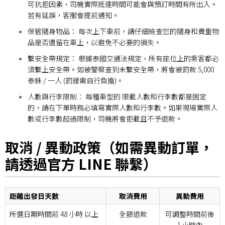
可抗拒因素，司機實際抵達時間可能會與預訂時間有所出入。
若有延誤，客服會提前通知。
保管隨身物品： 每次上下車前，請仔細檢查您的隨身和貴重物
品是否遺留在車上，以避免不必要的損失。
繫安全帶規定： 根據泰國交通法規定，所有座位上的乘客都必
須繫上安全帶。如被警察查到未繫安全帶，將會被罰款 5,000
泰銖 / 一人 (罰鍰需自行負擔)。
人數與行李限制： 每種車型的 限載人數和行李數都是固定
的，請在下單時務必填寫實際人數和行李數。如果現場實際人
數或行李數超過限制，司機將會拒載且不予退款。
取消 / 異動政策（如需異動訂單，
請透過官方 LINE 聯繫）
距離出發日天數
取消費用
異動費用
所選
日期時間前 48 小時 以上
全額退款
可調整時間前後