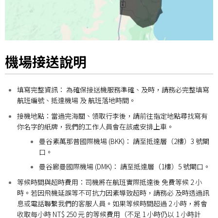
機場接送說明
填寫完整資訊： 為確保接送機服務準確、及時，請務必完整填寫
航班編號、抵達機場 及 航班落地時間。
接機地點：
當過完海關、領取行李後，請前往指定地點尋找寫有
你名字的紙牌，我們的工作人員會在該處安排上車。
曼谷素萬那普國際機場 (BKK)： 請至抵達層（2樓）3 號閘
口。
曼谷廊曼國際機場 (DMK)： 請至抵達層（1樓）5 號閘口。
等候時間與超時費用：
司機將在航班實際抵達後 免費等候 2 小
時。
若因飛機延誤等不可抗力因素導致超時，請務必 及時透過訊
息或電話聯繫我們的客服人員。如果等候時間超過 2 小時，將會
收取每小時 NT$ 250 元 的等候費用（不足 1 小時仍以 1 小時計