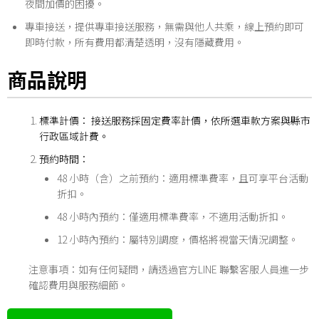
夜間加價的困擾。
專車接送，提供專車接送服務，無需與他人共乘，線上預約即可
即時付款，所有費用都清楚透明，沒有隱藏費用。
商品說明
標準計價： 接送服務採固定費率計價，依所選車款方案與縣市
行政區域計費。
預約時間：
48 小時（含）之前預約：適用標準費率，且可享平台活動
折扣。
48 小時內預約：僅適用標準費率，不適用活動折扣。
12 小時內預約：屬特別調度，價格將視當天情況調整。
注意事項：如有任何疑問，請透過官方LINE 聯繫客服人員進一步
確認費用與服務細節。