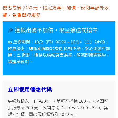
優惠劵後 2480 元・指定方案不加價・夜間無額外收
費・免費舉牌服務
🎉
連假出國不加價，限量接送開搶中
📅 連假
期間
：10/2（四）00:00 – 10/14（二）24:00；
限量優惠
：連假期間機場接送
價格不漲
，安心出國不加
價；⚠️
提醒
：價格以結帳頁面為準，
額滿即關閉預約
，
請盡早預訂。
立即使用優惠代碼
結帳時輸入「THA200」，單程可折抵 100 元，來回可
折抵最高 200 元。夜間時段（UTC+8 22:00-06:59）無
額外加價，單趟最低價格為 2080 元。