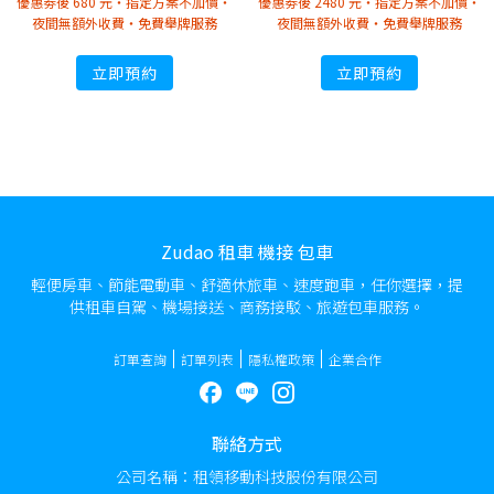
優惠劵後 680 元・指定方案不加價・
優惠劵後 2480 元・指定方案不加價・
夜間無額外收費・免費舉牌服務
夜間無額外收費・免費舉牌服務
立即預約
立即預約
Zudao 租車 機接 包車
輕便房車、節能電動車、舒適休旅車、速度跑車，任你選擇，提
供租車自駕、機場接送、商務接駁、旅遊包車服務。
訂單查詢
訂單列表
隱私權政策
企業合作
聯絡方式
公司名稱：租領移動科技股份有限公司