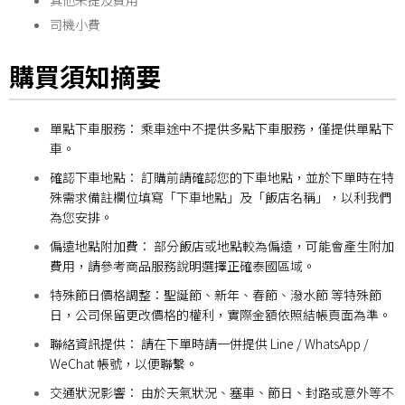
其他未提及費用
司機小費
購買須知摘要
單點下車服務： 乘車途中不提供多點下車服務，僅提供單點下
車。
確認下車地點： 訂購前請確認您的下車地點，並於下單時在特
殊需求備註欄位填寫「下車地點」及「飯店名稱」，以利我們
為您安排。
偏遠地點附加費： 部分飯店或地點較為偏遠，可能會產生附加
費用，請參考商品服務說明選擇正確泰國區域。
特殊節日價格調整：聖誕節、新年、春節、潑水節 等特殊節
日，公司保留更改價格的權利，實際金額依照結帳頁面為準。
聯絡資訊提供： 請在下單時請一併提供 Line / WhatsApp /
WeChat 帳號，以便聯繫。
交通狀況影響： 由於天氣狀況、塞車、節日、封路或意外等不