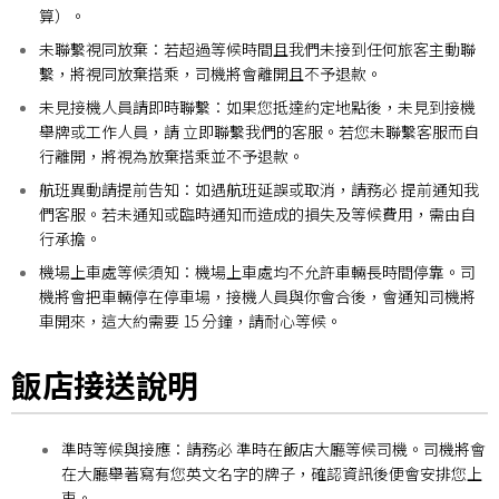
算）。
未聯繫視同放棄：
若超過等候時間且我們未接到任何旅客主動聯
繫，將視同放棄搭乘，司機將會離開且不予退款。
未見接機人員請即時聯繫：
如果您抵達約定地點後，未見到接機
舉牌或工作人員，請 立即聯繫我們的客服。若您未聯繫客服而自
行離開，將視為放棄搭乘並不予退款。
航班異動請提前告知：
如遇航班延誤或取消，請務必 提前通知我
們客服。若未通知或臨時通知而造成的損失及等候費用，需由自
行承擔。
機場上車處等候須知：
機場上車處均不允許車輛長時間停靠。司
機將會把車輛停在停車場，接機人員與你會合後，會通知司機將
車開來，這大約需要 15 分鐘，請耐心等候。
飯店接送說明
準時等候與接應：
請務必 準時在飯店大廳等候司機。司機將會
在大廳舉著寫有您英文名字的牌子，確認資訊後便會安排您上
車。