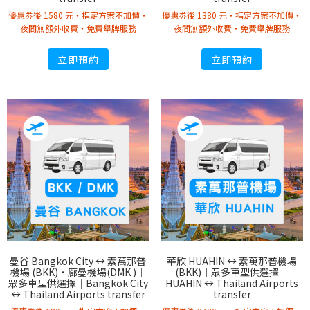
優惠劵後 1580 元・指定方案不加價・
優惠劵後 1380 元・指定方案不加價・
夜間無額外收費・免費舉牌服務
夜間無額外收費・免費舉牌服務
立即預約
立即預約
曼谷 Bangkok City ↔︎ 素萬那普
華欣 HUAHIN ↔︎ 素萬那普機場
機場 (BKK)・廊曼機場(DMK )｜
(BKK)｜眾多車型供選擇｜
眾多車型供選擇｜Bangkok City
HUAHIN ↔︎ Thailand Airports
↔︎ Thailand Airports transfer
transfer